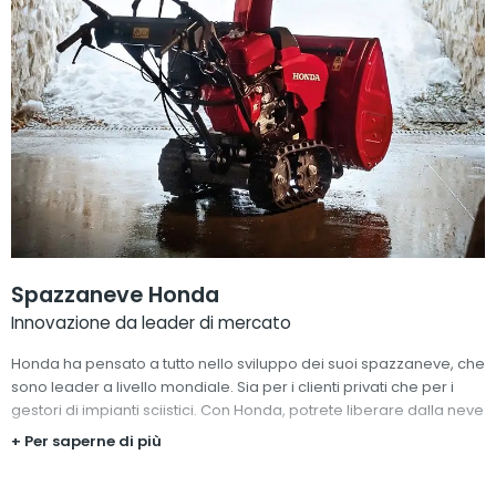
Spazzaneve Honda
Innovazione da leader di mercato
Honda ha pensato a tutto nello sviluppo dei suoi spazzaneve, che
sono leader a livello mondiale. Sia per i clienti privati che per i
gestori di impianti sciistici. Con Honda, potrete liberare dalla neve
i vostri marciapiedi e vialetti in pochi minuti.
+ Per saperne di più
L’ampia varietà di modelli assicura che ci sia un modello adatto