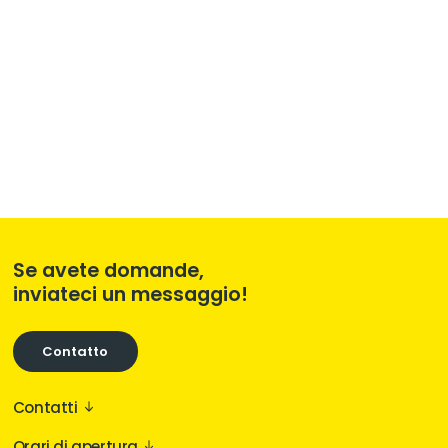
Daniel Innerhofer
Se avete domande,
inviateci un messaggio!
Contatto
Contatti
Via Siemens 14
Orari di apertura