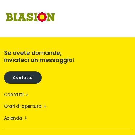
Se avete domande,
inviateci un messaggio!
Contatto
Contatti
Via Siemens 14
Orari di apertura
I-39100 Bolzano
Clicca qui
Come raggiungerci
Azienda
Wie können wir Ihnen helfen?
0471/931296
Su di noi
Privacy