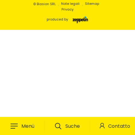
info(at)biasion.it
Note legali
Sitemap
Biasion SRL
Jobs
Privacy
produced by
Menü
Suche
Contatto