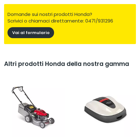
costanti possono essere lavorate con il minimo sforzo.
Domande sui nostri prodotti Honda?
Scopri ora l'intera gamma progettata per soddisfare le tue
Scrivici o chiamaci direttamente: 0471/931296
esigenze, non importa quanto grande o piccolo sia il tuo spazio.
Vai al formulario
Altri prodotti Honda della nostra gamma