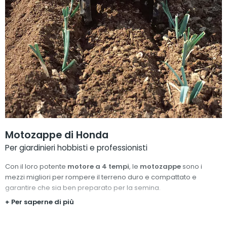
Motozappe di Honda
Per giardinieri hobbisti e professionisti
Con il loro potente
motore a 4 tempi
, le
motozappe
sono i
mezzi migliori per rompere il terreno duro e compattato e
garantire che sia ben preparato per la semina.
+ Per saperne di più
Sono perfetti anche per strappare le erbacce. Aree complesse
che richiedono la massima manovrabilità con prestazioni