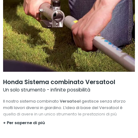
Honda Sistema combinato Versatool
Un solo strumento - infinite possibilità
Il nostro sistema combinato
Versatool
gestisce senza sforzo
molti lavori diversi in giardino. L’idea di base del Versatool è
quella di avere in un unico strumento le prestazioni di più
strumenti.
+ Per saperne di più
L'innovativo sistema a clic ti offre un modo semplice e flessibile