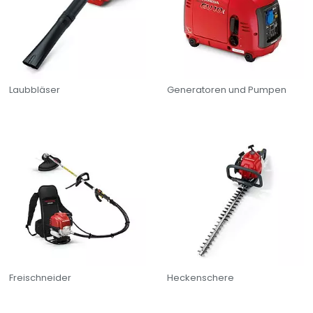
Witterungsbedingungen problemlos ihre Aufgaben im Garten
erledigen.
Logisches Schnittmuster
Die Honda Roboter mähen Ihren Rasen in effizienten 5-Meter-
Streifen. Nach dem Mähen, kehren sie von selbst an die
Laubbläser
Generatoren und Pumpen
Ladestation zurück.
Freischneider
Heckenschere