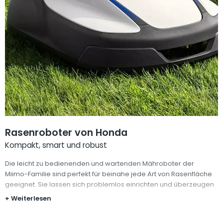
Rasenroboter von Honda
Kompakt, smart und robust
Die leicht zu bedienenden und wartenden Mähroboter der
Miimo-Familie sind perfekt für beinahe jede Art von Rasenfläche
geeignet. Sie lassen sich problemlos einrichten und überzeugen
mit zahlreichen, durchdachten Funktionen, langer Lebensdauer
+ Weiterlesen
und einer überragenden Schnittleistung.