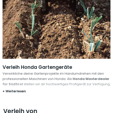
Verleih Honda Gartengeräte
Verwirkliche deine Gartenprojekte im Handumdrehen mit den
professionellen Maschinen von Honda. Als
Honda Masterdealer
für Südtirol
stellen wir dir hochwertiges Profigerät zur Verfügung,
erklären dir, wie alles funktioniert und geben wertvolle Tipps zum
+ Weiterlesen
optimalen Einsatz.
Vom Düngerstreuer über die Walze und das Vertikutiergerät für
Verleih von
deinen Rasen bis zu elektrischer Heckenschere, Vakuumpumpe